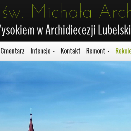
 św. Michała Arc
ysokiem w Archidiecezji Lubelski
Cmentarz
Intencje
Kontakt
Remont
Rekol