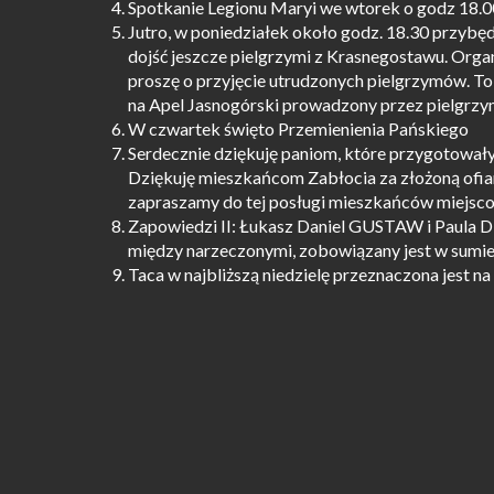
Spotkanie Legionu Maryi we wtorek o godz 18.0
Jutro, w poniedziałek około godz. 18.30 przybęd
dojść jeszcze pielgrzymi z Krasnegostawu. Organ
proszę o przyjęcie utrudzonych pielgrzymów. To 
na Apel Jasnogórski prowadzony przez pielgrz
W czwartek święto Przemienienia Pańskiego
Serdecznie dziękuję paniom, które przygotowały
Dziękuję mieszkańcom Zabłocia za złożoną ofiarę
zapraszamy do tej posługi mieszkańców miejsco
Zapowiedzi II: Łukasz Daniel GUSTAW i Paula
między narzeczonymi, zobowiązany jest w sumie
Taca w najbliższą niedzielę przeznaczona jest 