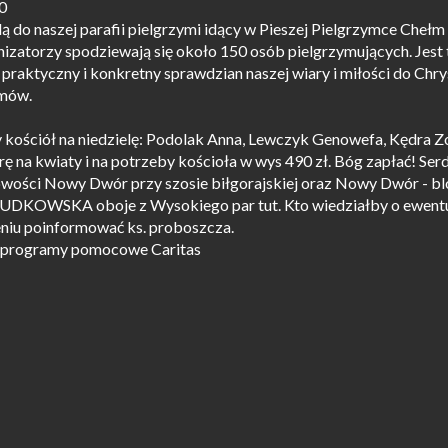
0
ą do naszej parafii pielgrzymi idący w Pieszej Pielgrzymce Chełm 
izatorzy spodziewają się około 150 osób pielgrzymujących. Jest 
praktyczny i konkretny sprawdzian naszej wiary i miłości do Chry
ymów.
 kościół na niedzielę: Podolak Anna, Lewczyk Genowefa, Kędra Zof
 na kwiaty i na potrzeby kościoła w wys 490 zł. Bóg zapłać! Serd
wości Nowy Dwór przy szosie biłgorajskiej oraz Nowy Dwór - bl
 DUDKOWSKA oboje z Wysokiego par tut. Kto wiedziałby o ewent
niu poinformować ks. proboszcza.
na programy pomocowe Caritas