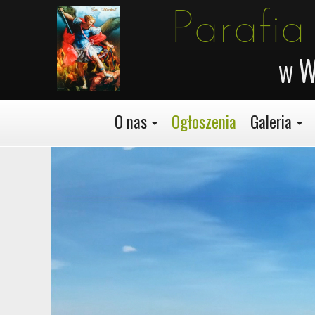
Parafia
 w W
O nas
Ogłoszenia
Galeria