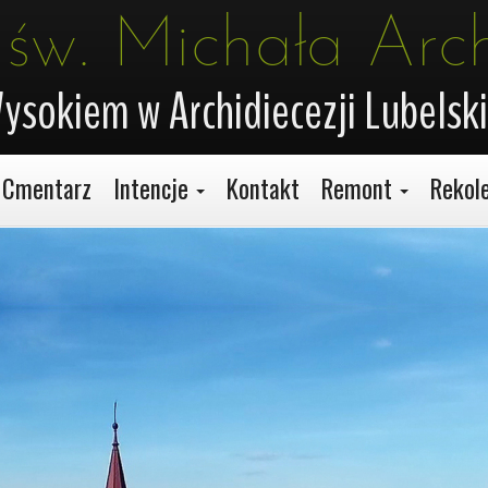
 św. Michała Arc
ysokiem w Archidiecezji Lubelski
Cmentarz
Intencje
Kontakt
Remont
Rekol